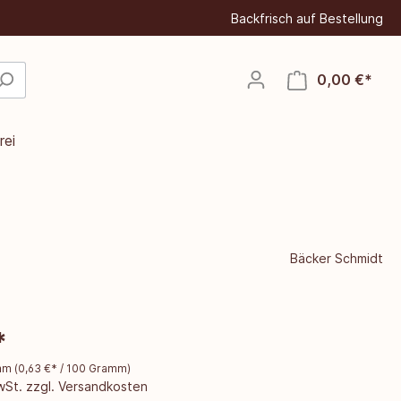
Backfrisch auf Bestellung
0,00 €*
rei
Bäcker Schmidt
*
amm
(
0,63 €
* / 100 Gramm)
MwSt. zzgl. Versandkosten