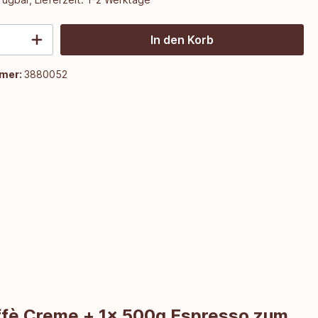
In den Korb
mer:
3880052
affè Creme + 1x 500g Espresso zum