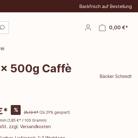
Backfrisch auf Bestellung
0,00 €*
ei
1x 500g Caffè
Bäcker Schmidt
€*
%
25,10 €*
(26.29% gespart)
ramm
(
1,85 €
* / 100 Gramm)
MwSt. zzgl. Versandkosten
ügbar, Lieferzeit: 1-2 Werktage