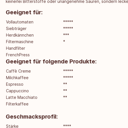
keinerlei Bitterstoffe oder unangenehme Säuren, sondern lec
Geeignet für:
Vollautomaten
*****
Siebträger
*****
Herdkännchen
***
Filtermaschine
*
Handfilter
FrenchPress
Geeignet für folgende Produkte:
Caffè Creme
*****
Milchkaffee
*****
Espresso
**
Cappuccino
**
Latte Macchiato
**
Filterkaffee
Geschmacksprofil:
Stärke
****