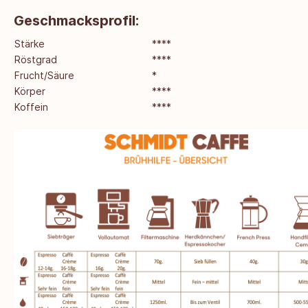
Geschmacksprofil:
Stärke
****
Röstgrad
****
Frucht/Säure
*
Körper
****
Koffein
****