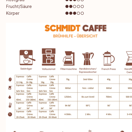
Frucht/Säure
●●○○○
Körper
●●●○○