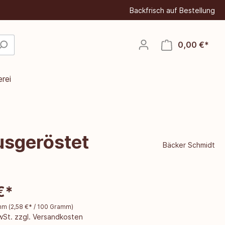
Backfrisch auf Bestellung
0,00 €*
rei
usgeröstet
Bäcker Schmidt
€*
amm
(
2,58 €
* / 100 Gramm)
MwSt. zzgl. Versandkosten