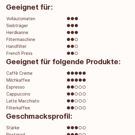
Geeignet für:
Vollautomaten
●●●
Siebträger
●●●
Herdkanne
●●●
Filtermaschine
●●○
Handfilter
●●○
French Press
●●○
Geeignet für folgende Produkte:
Caffè Creme
●●●●●
Milchkaffee
●●●●●
Espresso
●●○○○
Cappuccino
●●○○○
Latte Macchiato
●●○○○
Filterkaffee
●●○○○
Geschmacksprofil:
Stärke
●●●○○
Röstgrad
●●●○○