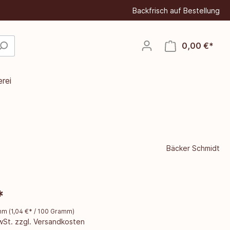
Backfrisch auf Bestellung
0,00 €*
rei
Bäcker Schmidt
*
amm
(
1,04 €
* / 100 Gramm)
MwSt. zzgl. Versandkosten