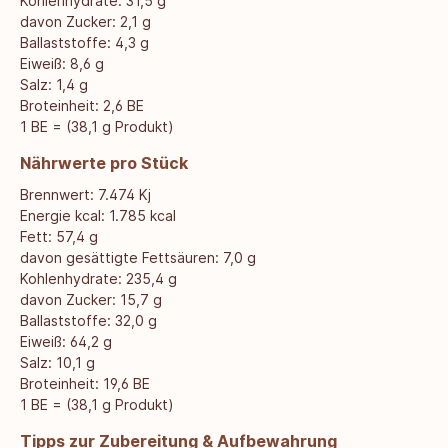
Kohlenhydrate: 31,5 g
davon Zucker: 2,1 g
Ballaststoffe: 4,3 g
Eiweiß: 8,6 g
Salz: 1,4 g
Broteinheit: 2,6 BE
1 BE = (38,1 g Produkt)
Nährwerte pro Stück
Brennwert: 7.474 Kj
Energie kcal: 1.785 kcal
Fett: 57,4 g
davon gesättigte Fettsäuren: 7,0 g
Kohlenhydrate: 235,4 g
davon Zucker: 15,7 g
Ballaststoffe: 32,0 g
Eiweiß: 64,2 g
Salz: 10,1 g
Broteinheit: 19,6 BE
1 BE = (38,1 g Produkt)
Tipps zur Zubereitung & Aufbewahrung