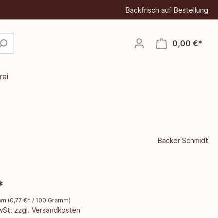
Backfrisch auf Bestellung
0,00 €*
rei
Bäcker Schmidt
*
amm
(
0,77 €
* / 100 Gramm)
MwSt. zzgl. Versandkosten